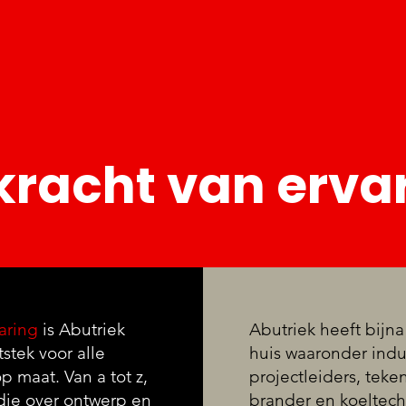
kracht van erva
varing
is Abutriek
Abutriek heeft bijn
tstek voor alle
huis waaronder indus
p maat. Van a tot z,
projectleiders, teke
udie over ontwerp en
brander en koeltech