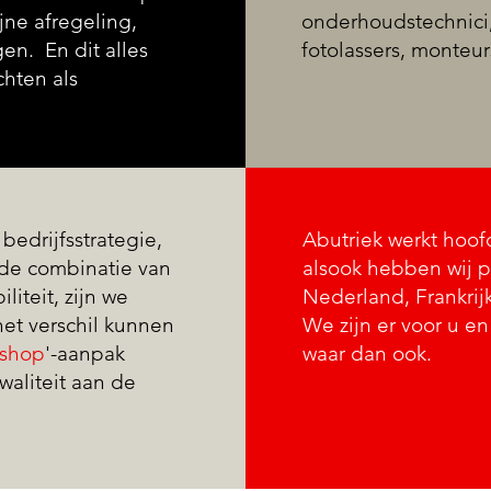
jne afregeling,
onderhoudstechnici,
en. En dit alles
fotolassers, monteur
hten als
bedrijfsstrategie,
Abutriek werkt hoofd
n de combinatie van
alsook hebben wij p
liteit, zijn we
Nederland, Frankrijk
het verschil kunnen
We zijn er voor u e
-shop
'-aanpak
waar dan ook.
aliteit aan de