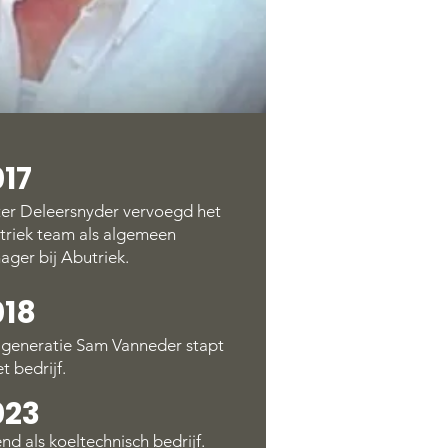
017
ter Deleersnyder vervoegd het
triek team als algemeen
ger bij Abutriek.
018
 generatie Sam Vanneder stapt
et
be
d
rijf.
023
nd als koeltechnisch bedrijf
.