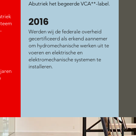
Abutriek het begeerde VCA**-label.
triek
20
16
ysteem
-
Werden wij de federale overheid
gecertificeerd als erkend aannemer
om hydromechanische werken uit te
voeren en elektrische en
elektromechanische systemen te
installeren.
jaren
e