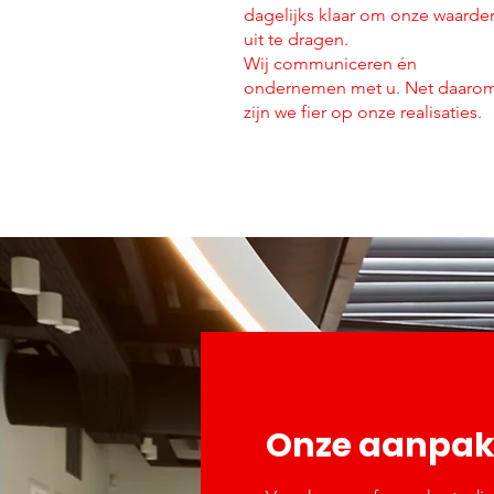
dagelijks klaar om onze waarde
uit te dragen.
Wij communiceren én
ondernemen met u. Net daaro
zijn we fier op onze realisaties.
Onze aanpak