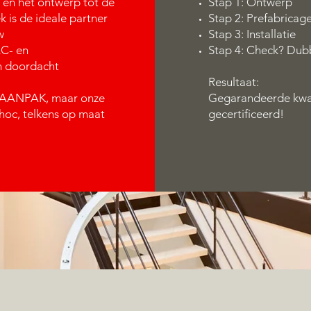
 en het ontwerp tot de
Stap 1: Ontwerp
k is de ideale partner
Stap 2: Prefabricag
en van uw
Stap 3: Installatie
AC- en
Stap 4: Check? Dub
n doordacht
Resultaat:
AANPAK, maar onze
Gegarandeerde kwal
hoc, telkens op maat
gecertificeerd!