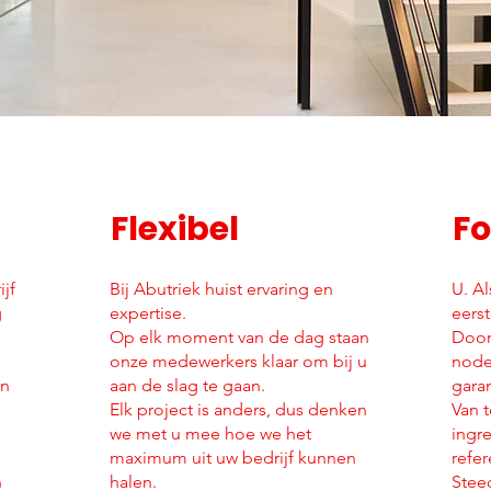
Flexibel
Fo
ijf
Bij Abutriek huist ervaring en
U. Al
g
expertise.
eerst
Op elk moment van de dag staan
Door
onze medewerkers klaar om bij u
node
en
aan de slag te gaan.
gara
Elk project is anders, dus denken
Van 
we met u mee hoe we het
ingre
maximum uit uw bedrijf kunnen
refe
n
halen.
Stee