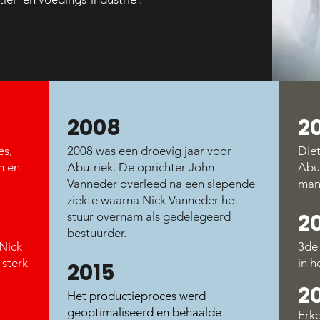
2008
2
es,
2008 was een droevig jaar voor
Die
n en
Abutriek. De oprichter John
Abu
Vanneder overleed na een slepende
mana
ziekte waarna Nick Vanneder het
2
stuur overnam als gedelegeerd
bestuurder.
Nick
3de
 sterk
in h
2015
2
Het productieproces werd
geoptimaliseerd en behaalde
Erke