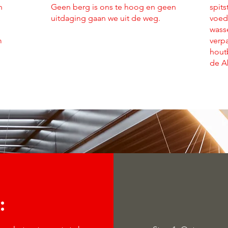
n
Geen berg is ons te hoog en geen
spit
uitdaging gaan we uit de weg.
voedi
wasse
m
verp
hout
de A
: