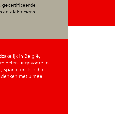
 gecertificeerde
s en elektriciens.
zakelijk in België,
rojecten uitgevoerd in
, Spanje en Tsjechië.
n denken met u mee,