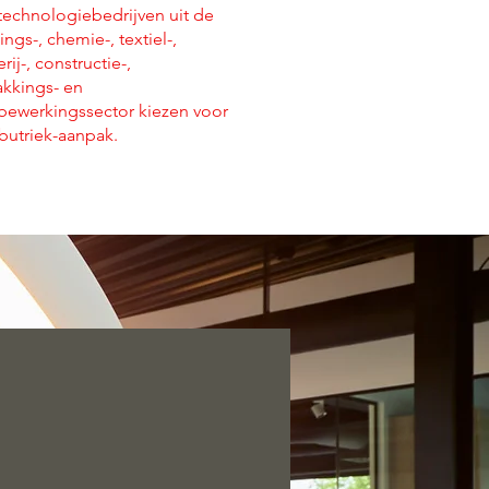
stechnologiebedrijven uit de
ngs-, chemie-, textiel-,
rij-, constructie-,
akkings- en
bewerkingssector kiezen voor
butriek-aanpak.