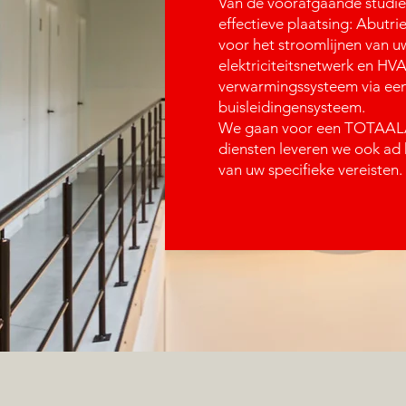
Van de voorafgaande studie
effectieve plaatsing: Abutrie
voor het stroomlijn
elektriciteitsnetwerk en HV
verwarmingssysteem via ee
buisleidingensysteem.
We gaan voor een TOTAAL
diensten leveren we ook ad 
van uw specifieke vereisten.