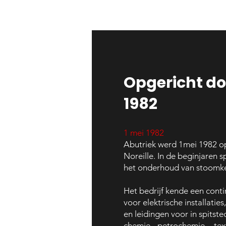
Opgericht do
1982
1 mei 1982
Abutriek werd 1mei 1982 o
Noreille. In de beginjaren sp
het onderhoud van stoomke
Het
bedrijf kende een conti
voor elektrische installatie
en leidingen voor in spitst
chemie-, petrochemie- , text