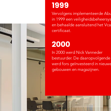
1999
Vervolgens implementeerde Abu
in 1999 een veiligheidsbeheers
en behaalde aansluitend het Vca
certificaat.
2000
In 2000 werd Nick Vanneder
bestuurder. De daaropvolgende 
werd fors geïnvesteerd in nieuw
gebouwen en magazijnen.