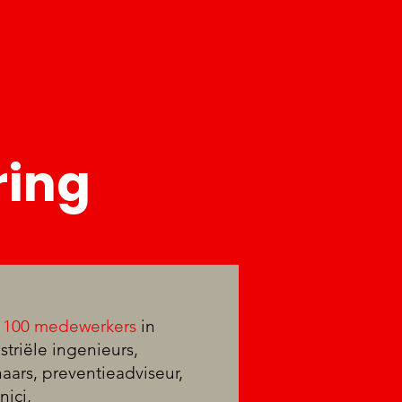
ring
a
100 medewerkers
in
triële ingenieurs,
naars, preventieadviseur,
nici,