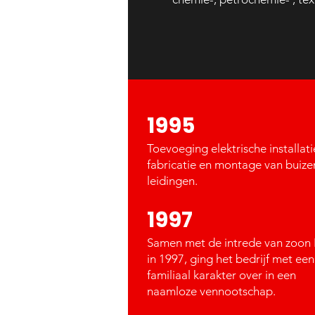
1995
Toevoeging elektrische installati
fabricatie en montage van buize
leidingen.
1997
Samen met de intrede van zoon 
in 1997, ging het bedrijf met een
familiaal karakter over in een
naamloze vennootschap
.