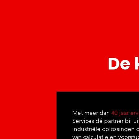
De 
Met meer dan
40 jaar er
Services dé partner bij ui
industriële oplossingen o
van calculatie en voorst