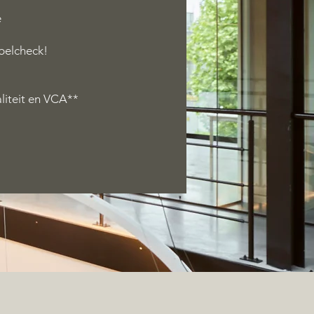
e
belcheck!
iteit en VCA**