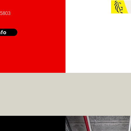
05803
nfo