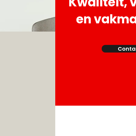
Kwaliteit, 
en vakm
Conta