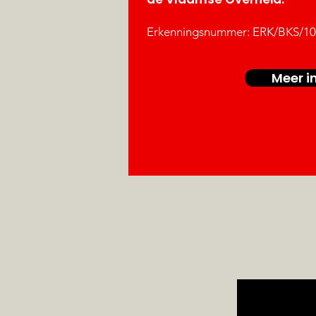
Erkenningsnummer: ERK/BKS/1
Meer i