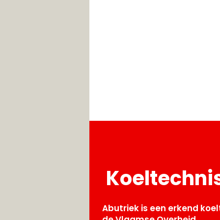
Koeltechnis
Abutriek is een erkend koel
de
Vlaamse
Overheid.