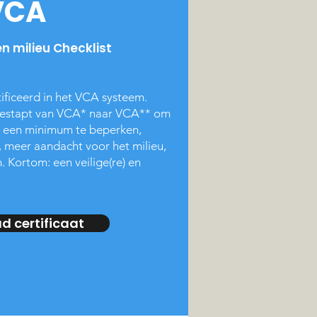
VCA
en milieu Checklist
tificeerd in het VCA systeem.
rgestapt van VCA* naar VCA**
om
t een minimum te beperken,
, meer aandacht voor het milieu,
.
Kortom: een veilige(re) en
 certificaat