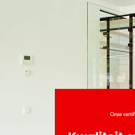
Onze
certif