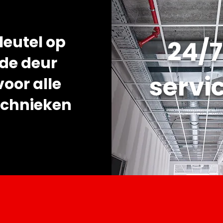
leutel op
24/7
de deur
servi
voor alle
echnieken