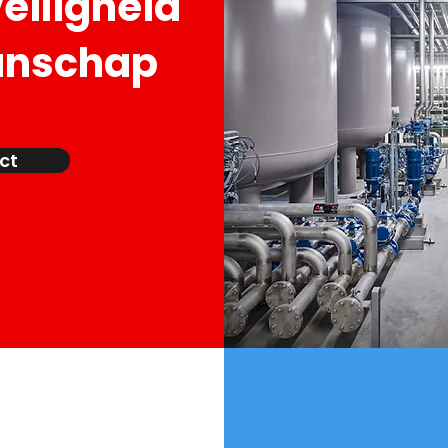
veiligheid
anschap
ct