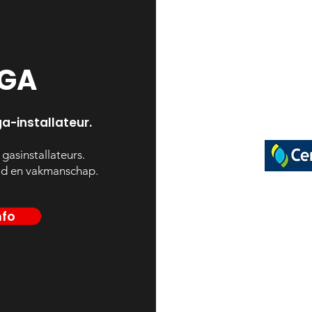
GA
a-installateur.
 gasinstallateurs.
heid en vakmanschap.
nfo