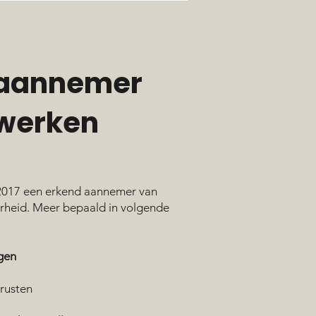
 aannemer
werken
 2017 een erkend aannemer van
rheid. Meer bepaald in volgende
gen
trusten